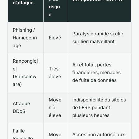
d’attaque
risqu
e
Phishing /
Paralysie rapide si clic
Hameçonn
Élevé
sur lien malveillant
age
Rançongici
Arrêt total, pertes
el
Très
financières, menaces
(Ransomw
élevé
de fuite de données
are)
Moye
Indisponibilité du site ou
Attaque
n à
de l’ERP pendant
DDoS
élevé
plusieurs heures
Faille
Moye
Accès non autorisé aux
logicielle