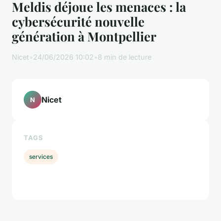
Meldis déjoue les menaces : la
cybersécurité nouvelle
génération à Montpellier
Nicet
•
24/06/2026 10:02
•
8 min de lecture
Nicet
N
TAGS
services