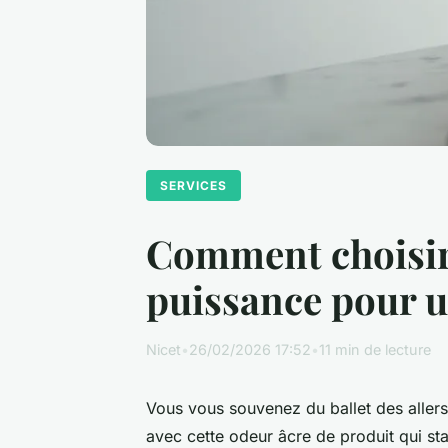
SERVICES
Comment choisir 
puissance pour u
Nicet
•
26/02/2026 17:52
•
11 min de lecture
Vous vous souvenez du ballet des allers
avec cette odeur âcre de produit qui sta