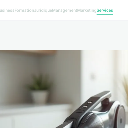
usiness
Formation
Juridique
Management
Marketing
Services