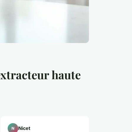
xtracteur haute
Nicet
N