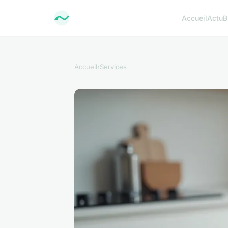
Accueil
Actu
B
Accueil
›
Services