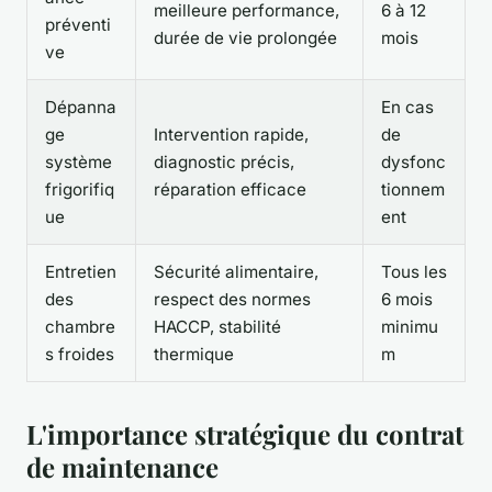
meilleure performance,
6 à 12
préventi
durée de vie prolongée
mois
ve
Dépanna
En cas
ge
Intervention rapide,
de
système
diagnostic précis,
dysfonc
frigorifiq
réparation efficace
tionnem
ue
ent
Entretien
Sécurité alimentaire,
Tous les
des
respect des normes
6 mois
chambre
HACCP, stabilité
minimu
s froides
thermique
m
L'importance stratégique du contrat
de maintenance