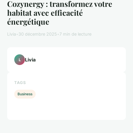
Cozynergy : transformez votre
habitat avec efficacité
énergétique
Livia
•
30 décembre 2025
•
7 min de lecture
Livia
L
TAGS
Business