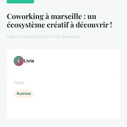
Coworking à marseille : un
écosystème créatif à découvrir !
Livia
•
3 octobre 2025
•
7 min de lecture
Livia
L
TAGS
Business