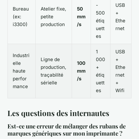
-
USB
Bureau
Atelier fixe,
50
500
+
(ex:
petite
mm
étiq
Ethe
i3300)
production
/s
uett
rnet
es
1
USB
Industri
Ligne de
000
+
elle
100
production,
+
Ethe
haute
mm
traçabilité
étiq
rnet
perfor
/s
sérielle
uett
+
mance
es
Wifi
Les questions des internautes
Est-ce une erreur de mélanger des rubans de
marques génériques sur mon imprimante ?