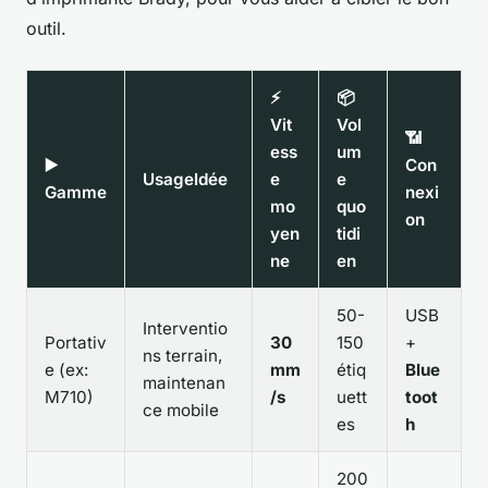
outil.
⚡
📦
Vit
Vol
📶
ess
um
▶️
Con
UsageIdée
e
e
Gamme
nexi
mo
quo
on
yen
tidi
ne
en
50-
USB
Interventio
Portativ
30
150
+
ns terrain,
e (ex:
mm
étiq
Blue
maintenan
M710)
/s
uett
toot
ce mobile
es
h
200