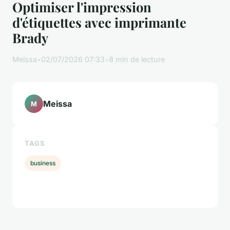
Optimiser l'impression
d'étiquettes avec imprimante
Brady
Meissa
•
02/07/2026 07:33
•
8 min de lecture
Meissa
M
TAGS
business