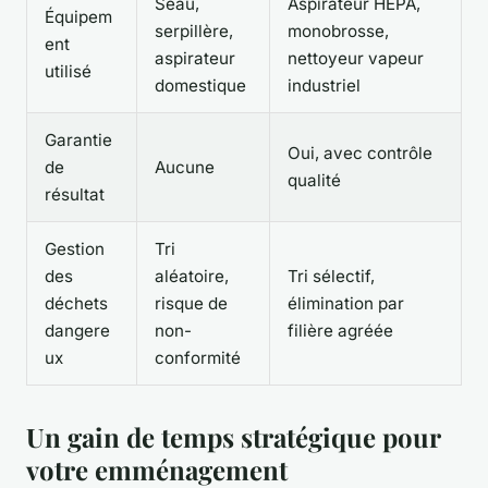
Seau,
Aspirateur HEPA,
Équipem
serpillère,
monobrosse,
ent
aspirateur
nettoyeur vapeur
utilisé
domestique
industriel
Garantie
Oui, avec contrôle
de
Aucune
qualité
résultat
Gestion
Tri
des
aléatoire,
Tri sélectif,
déchets
risque de
élimination par
dangere
non-
filière agréée
ux
conformité
Un gain de temps stratégique pour
votre emménagement