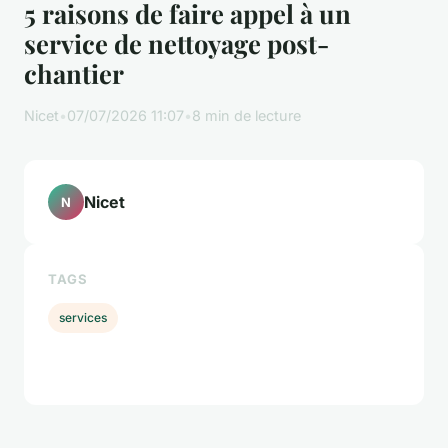
5 raisons de faire appel à un
service de nettoyage post-
chantier
Nicet
•
07/07/2026 11:07
•
8 min de lecture
Nicet
N
TAGS
services