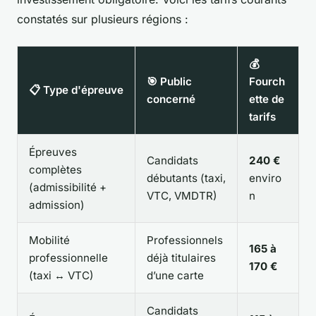
constatés sur plusieurs régions :
💰
🎯 Public
Fourch
📋 Type d'épreuve
concerné
ette de
tarifs
Épreuves
Candidats
240 €
complètes
débutants (taxi,
enviro
(admissibilité +
VTC, VMDTR)
n
admission)
Mobilité
Professionnels
165 à
professionnelle
déjà titulaires
170 €
(taxi ↔ VTC)
d’une carte
Candidats