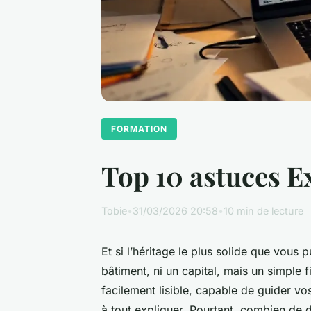
FORMATION
Top 10 astuces Ex
Tobie
•
31/03/2026 20:58
•
10 min de lecture
Et si l’héritage le plus solide que vous pu
bâtiment, ni un capital, mais un simple f
facilement lisible, capable de guider v
à tout expliquer. Pourtant, combien de di