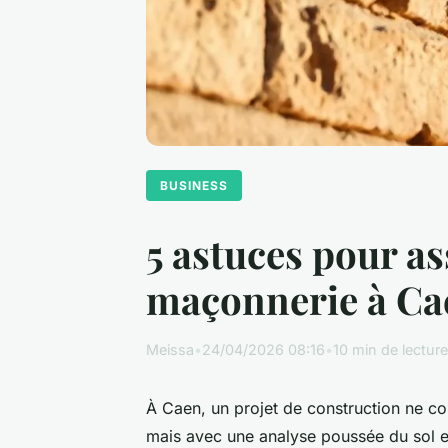
BUSINESS
5 astuces pour as
maçonnerie à Ca
Meissa
•
24/04/2026 08:16
•
10 min de lecture
À Caen, un projet de construction ne c
mais avec une analyse poussée du sol et