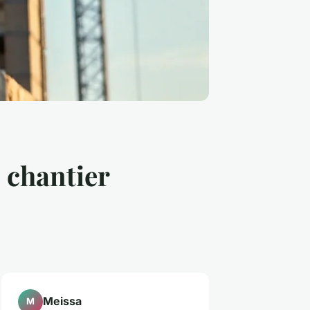
e chantier
Meissa
M