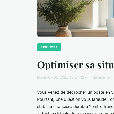
SERVICES
Optimiser sa situ
Nicet
•
07/05/2026 15:21
•
12 min de lecture
Vous venez de décrocher un poste en Sui
Pourtant, une question vous taraude : 
stabilité financière durable ? Entre franc
à double détente, le parcours du comba