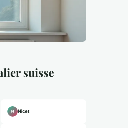
alier suisse
Nicet
N