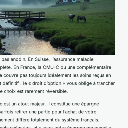
t pas anodin. En Suisse, l’assurance maladie
mplète. En France, la CMU-C ou une complémentaire
e couvre pas toujours idéalement les soins reçus en
définitif : le « droit d’option » vous oblige à trancher
ce choix est rarement réversible.
e est un atout majeur. Il constitue une épargne-
rfois retirer une partie pour l’achat de votre
nement diffère totalement du système français.
érents scénarios, et ajuster votre épargne personnelle