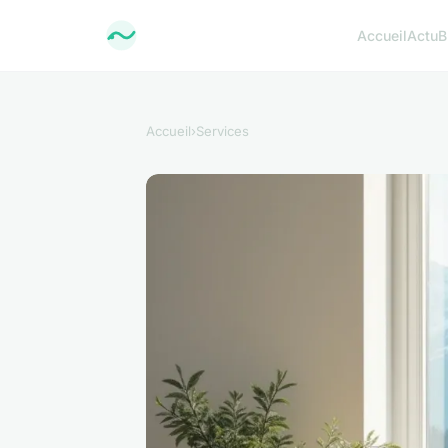
Accueil
Actu
B
Accueil
›
Services