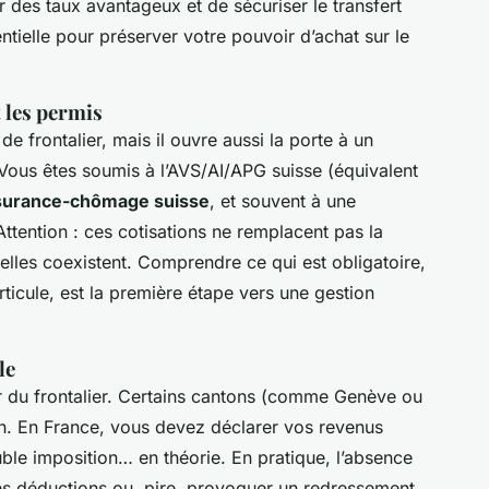
 des taux avantageux et de sécuriser le transfert
tielle pour préserver votre pouvoir d’achat sur le
t les permis
de frontalier, mais il ouvre aussi la porte à un
ous êtes soumis à l’AVS/AI/APG suisse (équivalent
ssurance-chômage suisse
, et souvent à une
Attention : ces cotisations ne remplacent pas la
 elles coexistent. Comprendre ce qui est obligatoire,
articule, est la première étape vers une gestion
le
r du frontalier. Certains cantons (comme Genève ou
on. En France, vous devez déclarer vos revenus
uble imposition… en théorie. En pratique, l’absence
des déductions ou, pire, provoquer un redressement.