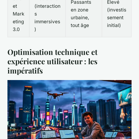
Passants
Élevé
et
(interaction
en zone
(investis
Mark
s
urbaine,
sement
eting
immersives
tout âge
initial)
3.0
)
Optimisation technique et
expérience utilisateur : les
impératifs