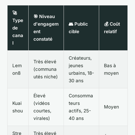
🚀
🎯 Niveau
Type
d'engagem
👥 Public
💰 Coût
de
ent
cible
relatif
cana
constaté
l
Créateurs,
Très élevé
Lem
jeunes
Bas à
(communa
on8
urbains, 18-
moyen
utés niche)
30 ans
Élevé
Consomma
Kuai
(vidéos
teurs
Moyen
shou
courtes,
actifs, 25-
virales)
40 ans
Stre
Très élevé