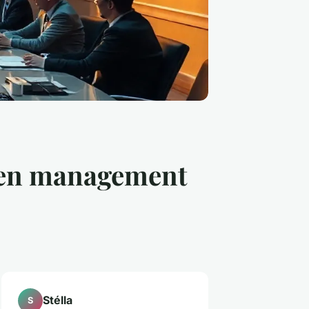
é en management
Stélla
S