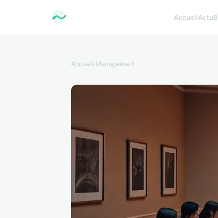
Accueil
Actu
B
Accueil
›
Management