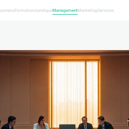
usiness
Formation
Juridique
Management
Marketing
Services