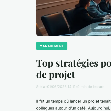
MANAGEMENT
Top stratégies p
de projet
Stélla
•
01/06/2026 14:11
•
9 min de lecture
Il fut un temps où lancer un projet tenait
collègues autour d’un café. Aujourd’hui,