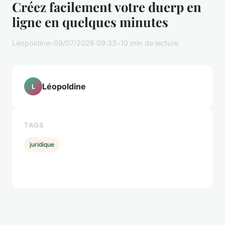
Créez facilement votre duerp en
ligne en quelques minutes
Léopoldine
•
09/07/2026 09:33
•
10 min de lecture
Léopoldine
L
TAGS
juridique