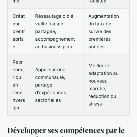
mé
facilitée
Créat
Réseautage ciblé,
Augmentation
eur
veille fiscale
du taux de
d’entr
partagée,
survie des
epris
accompagnement
premières
e
au business plan
années
Repr
Meilleure
eneu
Appui sur une
adaptation au
r ou
communauté,
nouveau
en
partage
marché,
reco
d’expériences
réduction du
nvers
sectorielles
stress
ion
Développer ses compétences par le