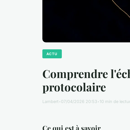
ACTU
Comprendre l'écha
protocolaire
Lambert
•
07/04/2026 20:53
•
10 min de lectu
Ce qui est à savoir