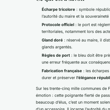
Écharpe tricolore
: symbole républica
l’autorité du maire et la souveraineté
Protocole officiel
: le port est régle
territoriales, notamment lors des act
Gland doré
: réservé au maire, il dis
glands argentés.
Règles de port
: le bleu doit être pr
une erreur fréquente aux conséquenc
Fabrication française
: les écharpes
durer et préserver
l’élégance républ
Sur les trente-cinq mille communes de F
émotion : cette poignante fierté de pass
beaucoup d’élus, c’est un moment solenn
d’un accessoire. Il incarne l’autorité du 