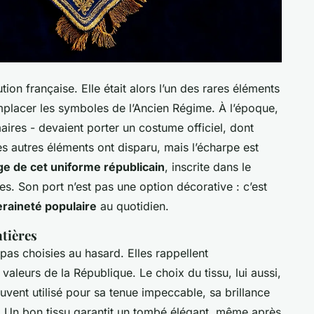
ion française. Elle était alors l’un des rares éléments
emplacer les symboles de l’Ancien Régime. À l’époque,
 maires - devaient porter un costume officiel, dont
les autres éléments ont disparu, mais l’écharpe est
ige de cet uniforme républicain
, inscrite dans le
les. Son port n’est pas une option décorative : c’est
eraineté populaire
au quotidien.
atières
pas choisies au hasard. Elles rappellent
 valeurs de la République. Le choix du tissu, lui aussi,
uvent utilisé pour sa tenue impeccable, sa brillance
t. Un bon tissu garantit un tombé élégant, même après