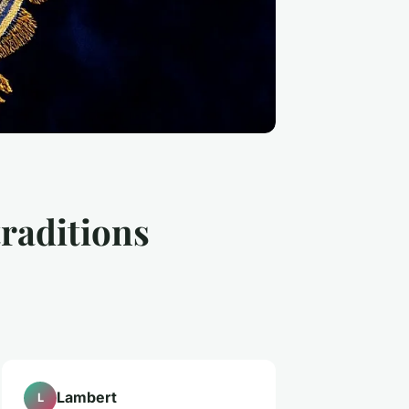
traditions
Lambert
L