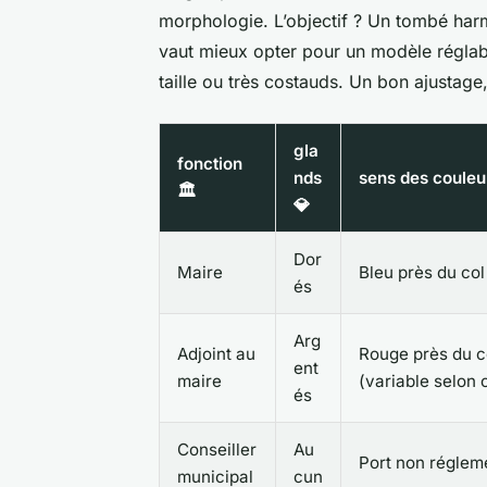
morphologie. L’objectif ? Un tombé harm
vaut mieux opter pour un modèle réglab
taille ou très costauds. Un bon ajustage
gla
fonction
nds
sens des couleu
🏛️
💎
Dor
Maire
Bleu près du co
és
Arg
Adjoint au
Rouge près du c
ent
maire
(variable selo
és
Conseiller
Au
Port non réglem
municipal
cun